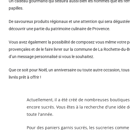
Un cadeau gourmand qui séduira aussi bien les hommes que les femm
papilles.
De savoureux produits régionaux et u
ne attention qui sera dégustée 
découvrir une partie du patrimoine culinaire de Provence.
Vous avez également la possibilité de composez vous même votre pa
provençales et de le faire livrer sur la commune de La Rochette-du-
d’un message personnalisé si vous le souhaitez.
Que ce soit pour Noël, un anniversaire ou toute autre occasion, tou
livrés prêt à offrir !
Actuellement, il a été créé de nombreuses boutiques 
encore sucrés. Vous êtes à la recherche d'une idée d
toute l'année.
Pour des paniers garnis sucrés, les sucreries comme le