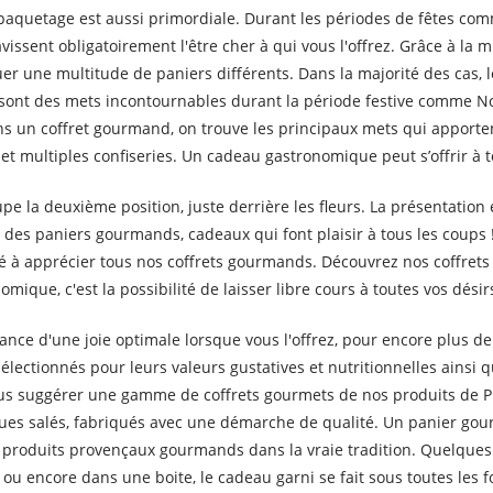
empaquetage est aussi primordiale. Durant les périodes de fêtes co
issent obligatoirement l'être cher à qui vous l'offrez. Grâce à la m
tuer une multitude de paniers différents. Dans la majorité des cas, 
é sont des mets incontournables durant la période festive comme N
s un coffret gourmand, on trouve les principaux mets qui apportent 
s et multiples confiseries. Un cadeau gastronomique peut s’offrir à
la deuxième position, juste derrière les fleurs. La présentation e
rent des paniers gourmands, cadeaux qui font plaisir à tous les co
ité à apprécier tous nos coffrets gourmands. Découvrez nos coffre
que, c'est la possibilité de laisser libre cours à toutes vos dés
ance d'une joie optimale lorsque vous l'offrez, pour encore plus 
lectionnés pour leurs valeurs gustatives et nutritionnelles ainsi q
ous suggérer une gamme de coffrets gourmets de nos produits de Pro
iques salés, fabriqués avec une démarche de qualité. Un panier g
 produits provençaux gourmands dans la vraie tradition. Quelques 
ou encore dans une boite, le cadeau garni se fait sous toutes les 