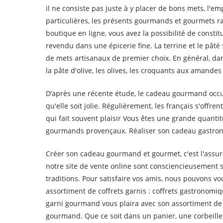
il ne consiste pas juste à y placer de bons mets, l'
particulières, les présents gourmands et gourmets rav
boutique en ligne, vous avez la possibilité de consti
revendu dans une épicerie fine. La terrine et le pât
de mets artisanaux de premier choix. En général, dan
la pâte d'olive, les olives, les croquants aux amande
D’après une récente étude, le cadeau gourmand occupe 
qu'elle soit jolie. Régulièrement, les français s'off
qui fait souvent plaisir Vous êtes une grande quant
gourmands provençaux. Réaliser son cadeau gastronomi
Créer son cadeau gourmand et gourmet, c'est l'assur
notre site de vente online sont consciencieusement sé
traditions. Pour satisfaire vos amis, nous pouvons v
assortiment de coffrets garnis : coffrets gastronom
garni gourmand vous plaira avec son assortiment de
gourmand. Que ce soit dans un panier, une corbeille 