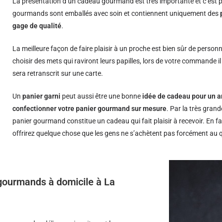
La présentation d’un cadeau gourmand est très importante et c’est p
gourmands sont emballés avec soin et contiennent uniquement des
gage de qualité
.
La meilleure façon de faire plaisir à un proche est bien sûr de person
choisir des mets qui raviront leurs papilles, lors de votre commande i
sera retranscrit sur une carte.
Un
panier garni
peut aussi être une bonne
idée de cadeau pour un a
confectionner votre panier gourmand sur mesure
. Par la très grand
panier gourmand constitue un cadeau qui fait plaisir à recevoir. En fa
offrirez quelque chose que les gens ne s’achètent pas forcément au 
s gourmands à domicile à La