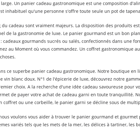
rès large. Un panier cadeau gastronomique est une composition d'ali
 est inhabituel qu'une personne s'offre toute seule un pot de tapen
g du cadeau sont vraiment majeurs. La disposition des produits est 
nnel de la gastronomie de luxe. Le panier gourmand est un bon plan 
 : cadeaux gourmands sucrés ou salés, confectionnés dans une forme
nez au Moment où vous commandez. Un coffret gastronomique aux 
 choses.
 dans ce superbe panier cadeau gastronomique. Notre boutique en l
e vin blanc doux. N°1 de l'épicerie de luxe, découvrez notre gamm
remier choix. A la recherche d'une idée cadeau savoureuse pour v
et de payer votre achat de cadeau garni en toute tranquillité. N
 coffret ou une corbeille, le panier garni se décline sous de multi
nous voulons vous aider à trouver le panier gourmand et gourmet 
s variés tels que les mets de la mer, les délices à tartiner, les b