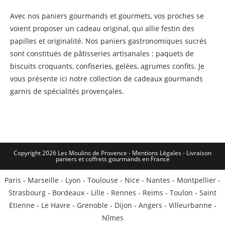
Avec nos paniers gourmands et gourmets, vos proches se
voient proposer un cadeau original, qui allie festin des
papilles et originalité. Nos paniers gastronomiques sucrés
sont constitués de pâtisseries artisanales : paquets de
biscuits croquants, confiseries, gelées, agrumes confits. Je
vous présente ici notre collection de cadeaux gourmands
garnis de spécialités provençales.
Copyright 2026 Les Moulins de Provence - Mentions Légales -
Livraison
paniers et coffrets gourmands en France
Paris
-
Marseille
-
Lyon
-
Toulouse
-
Nice
-
Nantes
-
Montpellier
-
Strasbourg
-
Bordeaux
-
Lille
-
Rennes
-
Reims
-
Toulon
-
Saint
Etienne
-
Le Havre
-
Grenoble
-
Dijon
-
Angers
-
Villeurbanne
-
Nîmes