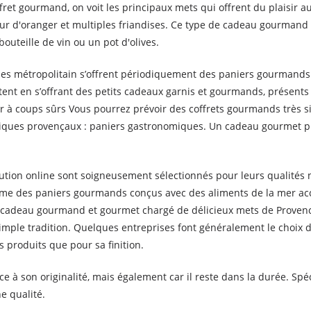
fret gourmand, on voit les principaux mets qui offrent du plaisir aux
 fleur d'oranger et multiples friandises. Ce type de cadeau gourmand f
uteille de vin ou un pot d'olives.
s métropolitain s’offrent périodiquement des paniers gourmands. 
tent en s’offrant des petits cadeaux garnis et gourmands, présents 
ir à coups sûrs Vous pourrez prévoir des coffrets gourmands très s
ques provençaux : paniers gastronomiques. Un cadeau gourmet pr
ution online sont soigneusement sélectionnés pour leurs qualités nu
même des paniers gourmands conçus avec des aliments de la mer a
 Un cadeau gourmand et gourmet chargé de délicieux mets de Prove
imple tradition. Quelques entreprises font généralement le choix 
 produits que pour sa finition.
ce à son originalité, mais également car il reste dans la durée. Sp
e qualité.