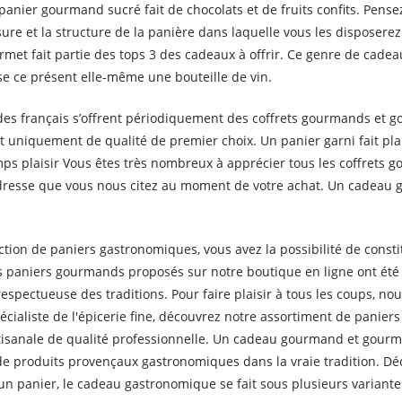
anier gourmand sucré fait de chocolats et de fruits confits. Pense
re et la structure de la panière dans laquelle vous les disposerez. 
urmet fait partie des tops 3 des cadeaux à offrir. Ce genre de cadea
se ce présent elle-même une bouteille de vin.
 des français s’offrent périodiquement des coffrets gourmands et 
t uniquement de qualité de premier choix. Un panier garni fait pl
temps plaisir Vous êtes très nombreux à apprécier tous les coffrets
dresse que vous nous citez au moment de votre achat. Un cadeau go
tion de paniers gastronomiques, vous avez la possibilité de consti
Les paniers gourmands proposés sur notre boutique en ligne ont été
 respectueuse des traditions. Pour faire plaisir à tous les coups, n
cialiste de l'épicerie fine, découvrez notre assortiment de pani
isanale de qualité professionnelle. Un cadeau gourmand et gourm
e produits provençaux gastronomiques dans la vraie tradition. Dé
n panier, le cadeau gastronomique se fait sous plusieurs variante