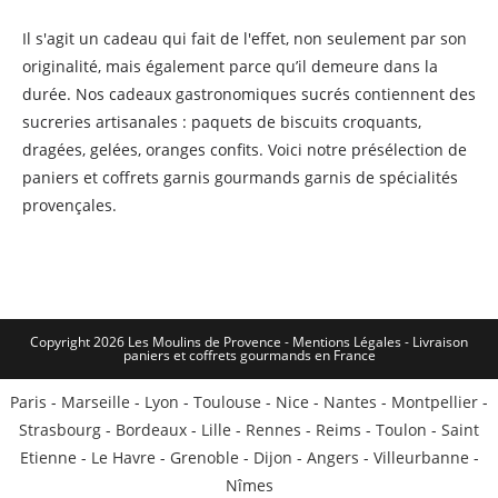
Il s'agit un cadeau qui fait de l'effet, non seulement par son
originalité, mais également parce qu’il demeure dans la
durée. Nos cadeaux gastronomiques sucrés contiennent des
sucreries artisanales : paquets de biscuits croquants,
dragées, gelées, oranges confits. Voici notre présélection de
paniers et coffrets garnis gourmands garnis de spécialités
provençales.
Copyright 2026 Les Moulins de Provence - Mentions Légales -
Livraison
paniers et coffrets gourmands en France
Paris
-
Marseille
-
Lyon
-
Toulouse
-
Nice
-
Nantes
-
Montpellier
-
Strasbourg
-
Bordeaux
-
Lille
-
Rennes
-
Reims
-
Toulon
-
Saint
Etienne
-
Le Havre
-
Grenoble
-
Dijon
-
Angers
-
Villeurbanne
-
Nîmes