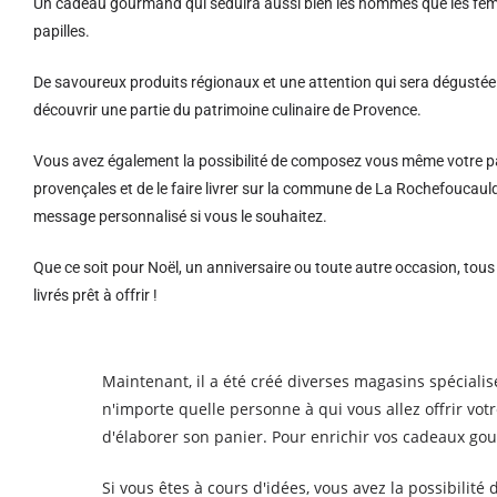
Un cadeau gourmand qui séduira aussi bien les hommes que les femm
papilles.
De savoureux produits régionaux et u
ne attention qui sera dégustée 
découvrir une partie du patrimoine culinaire de Provence.
Vous avez également la possibilité de composez vous même votre pa
provençales et de le faire livrer sur la commune de La Rochefoucau
message personnalisé si vous le souhaitez.
Que ce soit pour Noël, un anniversaire ou toute autre occasion, tou
livrés prêt à offrir !
Maintenant, il a été créé diverses magasins spécialis
n'importe quelle personne à qui vous allez offrir vot
d'élaborer son panier. Pour enrichir vos cadeaux go
Si vous êtes à cours d'idées, vous avez la possibil