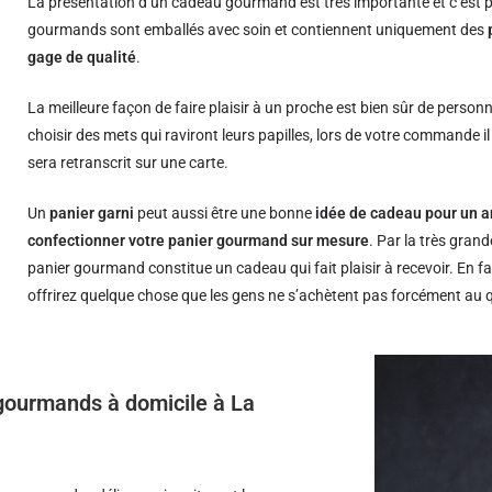
La présentation d’un cadeau gourmand est très importante et c’est p
gourmands sont emballés avec soin et contiennent uniquement des
gage de qualité
.
La meilleure façon de faire plaisir à un proche est bien sûr de person
choisir des mets qui raviront leurs papilles, lors de votre commande i
sera retranscrit sur une carte.
Un
panier garni
peut aussi être une bonne
idée de cadeau pour un a
confectionner votre panier gourmand sur mesure
. Par la très grand
panier gourmand constitue un cadeau qui fait plaisir à recevoir. En fa
offrirez quelque chose que les gens ne s’achètent pas forcément au 
s gourmands à domicile à La