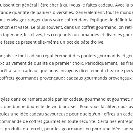
uissent en général l'être cher à qui vous le faites cadeau. Avec la 
ande quantité de paniers diversifiés. Généralement, tout le monde 
s envisagez ranger dans votre coffret dans l'optique de définir la
lection est vaste. Le plus souvent, dans un coffret gourmand, on re
 la tapenade, les olives, les croquants aux amandes et diverses go
se fasse ce présent elle-même un pot de pâte d'olive.
français se font cadeau régulièrement des paniers gourmands et go
clusivement de qualité de premier choix. Périodiquement, les fran
ni prêt à faire cadeau, que nous envoyons directement chez une pe
e coffrets gourmands provençaux : cadeaux gourmands provençaux.
 styles dans ce remarquable panier cadeau gourmand et gourmet. N
une bonne bouteille de vin blanc sec. Pour vous faciliter, nous av
oulez une idée cadeau savoureuse pour quelqu'un : offrez un cad
 commande de coffret gourmet en toute sécurité. Certaines entrepr
des produits du terroir, pour les gourmands ou pour une idée cadea