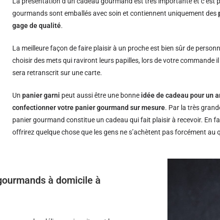
La présentation d’un cadeau gourmand est très importante et c’est p
gourmands sont emballés avec soin et contiennent uniquement des
gage de qualité
.
La meilleure façon de faire plaisir à un proche est bien sûr de person
choisir des mets qui raviront leurs papilles, lors de votre commande i
sera retranscrit sur une carte.
Un
panier garni
peut aussi être une bonne
idée de cadeau pour un a
confectionner votre panier gourmand sur mesure
. Par la très grand
panier gourmand constitue un cadeau qui fait plaisir à recevoir. En fa
offrirez quelque chose que les gens ne s’achètent pas forcément au 
s gourmands à domicile à