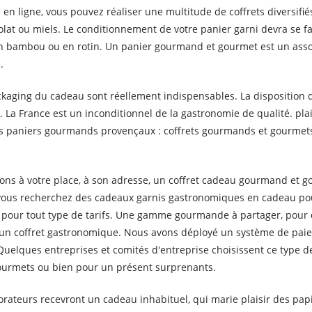
n ligne, vous pouvez réaliser une multitude de coffrets diversifiés
lat ou miels. Le conditionnement de votre panier garni devra se fa
 en bambou ou en rotin. Un panier gourmand et gourmet est un assor
.
ckaging du cadeau sont réellement indispensables. La disposition d
. La France est un inconditionnel de la gastronomie de qualité. pl
 paniers gourmands provençaux : coffrets gourmands et gourmets. 
ions à votre place, à son adresse, un coffret cadeau gourmand et go
ous recherchez des cadeaux garnis gastronomiques en cadeau pour
pour tout type de tarifs. Une gamme gourmande à partager, pour d
un coffret gastronomique. Nous avons déployé un système de paie
. Quelques entreprises et comités d'entreprise choisissent ce type
s gourmets ou bien pour un présent surprenants.
orateurs recevront un cadeau inhabituel, qui marie plaisir des pa