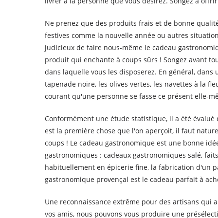
livrer à la personne que vous désirez. Songez à offr
Ne prenez que des produits frais et de bonne qualité
festives comme la nouvelle année ou autres situations
judicieux de faire nous-même le cadeau gastronomique
produit qui enchante à coups sûrs ! Songez avant tou
dans laquelle vous les disposerez. En général, dans un 
tapenade noire, les olives vertes, les navettes à la f
courant qu'une personne se fasse ce présent elle-mê
Conformément une étude statistique, il a été évalué
est la première chose que l'on aperçoit, il faut nature
coups ! Le cadeau gastronomique est une bonne idée c
gastronomiques : cadeaux gastronomiques salé, fai
habituellement en épicerie fine, la fabrication d'un
gastronomique provençal est le cadeau parfait à ach
Une reconnaissance extrême pour des artisans qui appo
vos amis, nous pouvons vous produire une présélecti