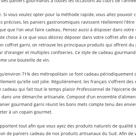
ir des paniers gourmands à toutes les occasions au cours de l'année
. Si vous voulez opter pour la méthode rapide, vous allez pouvoir 
 précises, les paniers gastronomiques ravissent réellement l'être ch
 que l'on veut faire cadeau. Pensez aussi à disposer dans votre c
te chose à ce que vous désirez déposer dans votre coffret afin de d
coffret garni, on retrouve les principaux produits qui offrent du pla
leur d'oranger et multiples confiseries. Ce style de cadeau gourmand e
me une bouteille de vin.
 qu’environ 71% des métropolitain se font cadeau périodiquement 
llement qu'elle soit jolie. Régulièrement, les français s'offrent des 
adeau qui fait tout le temps plaisir Professionnel de l'épicerie d
ts dans une démarche artisanale. Composé d'un ensemble d'alimen
 panier gourmand garni réunit les bons mets compte tenu des envies 
eter à un copain gourmet.
rtent tout afin que vous ayez des produits naturels de qualité sur 
on de paniers cadeau de nos produits artisanaux du Sud. Afin de 