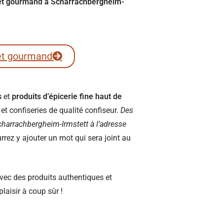
fret gourmand à Scharrachbergheim-
et gourmand
s
et
produits d’épicerie fine haut de
t confiseries de qualité confiseur.
Des
 Scharrachbergheim-Irmstett à l’adresse
ez y ajouter un mot qui sera joint au
vec des produits authentiques et
plaisir à coup sûr !