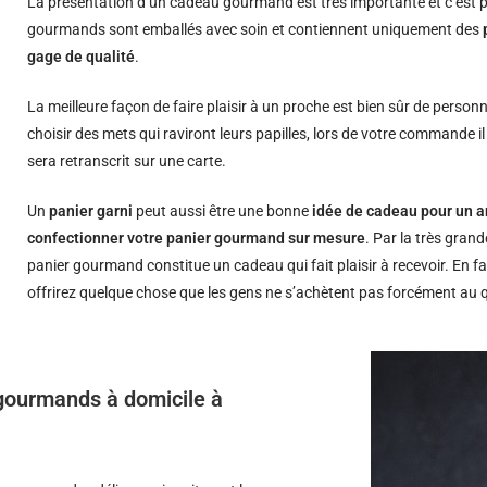
La présentation d’un cadeau gourmand est très importante et c’est p
gourmands sont emballés avec soin et contiennent uniquement des
gage de qualité
.
La meilleure façon de faire plaisir à un proche est bien sûr de person
choisir des mets qui raviront leurs papilles, lors de votre commande i
sera retranscrit sur une carte.
Un
panier garni
peut aussi être une bonne
idée de cadeau pour un a
confectionner votre panier gourmand sur mesure
. Par la très grand
panier gourmand constitue un cadeau qui fait plaisir à recevoir. En fa
offrirez quelque chose que les gens ne s’achètent pas forcément au 
s gourmands à domicile à