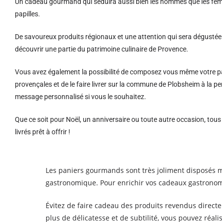
Un cadeau gourmand qui séduira aussi bien les hommes que les femm
papilles.
De savoureux produits régionaux et u
ne attention qui sera dégustée 
découvrir une partie du patrimoine culinaire de Provence.
Vous avez également la possibilité de composez vous même votre pa
provençales et de le faire livrer sur la commune de Plobsheim à la 
message personnalisé si vous le souhaitez.
Que ce soit pour Noël, un anniversaire ou toute autre occasion, tou
livrés prêt à offrir !
Les paniers gourmands sont très joliment disposés ma
gastronomique. Pour enrichir vos cadeaux gastronom
Évitez de faire cadeau des produits revendus direct
plus de délicatesse et de subtilité, vous pouvez réa