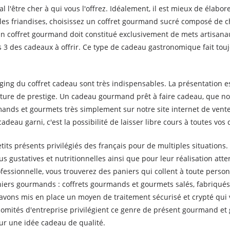
l'être cher à qui vous l'offrez. Idéalement, il est mieux de élabo
 les friandises, choisissez un coffret gourmand sucré composé de c
n coffret gourmand doit constitué exclusivement de mets artisanaux
3 des cadeaux à offrir. Ce type de cadeau gastronomique fait toujo
ging du coffret cadeau sont très indispensables. La présentation es
rriture de prestige. Un cadeau gourmand prêt à faire cadeau, que n
rmands et gourmets très simplement sur notre site internet de ven
adeau garni, c'est la possibilité de laisser libre cours à toutes vo
ts présents privilégiés des français pour de multiples situations.
s gustatives et nutritionnelles ainsi que pour leur réalisation att
fessionnelle, vous trouverez des paniers qui collent à toute person
paniers gourmands : coffrets gourmands et gourmets salés, fabriqu
avons mis en place un moyen de traitement sécurisé et crypté qui
comités d'entreprise privilégient ce genre de présent gourmand et 
ur une idée cadeau de qualité.