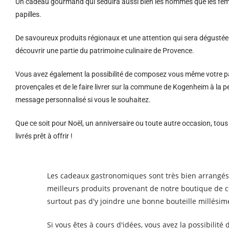
Un cadeau gourmand qui séduira aussi bien les hommes que les femm
papilles.
De savoureux produits régionaux et u
ne attention qui sera dégustée 
découvrir une partie du patrimoine culinaire de Provence.
Vous avez également la possibilité de composez vous même votre pa
provençales et de le faire livrer sur la commune de Kogenheim à la
message personnalisé si vous le souhaitez.
Que ce soit pour Noël, un anniversaire ou toute autre occasion, tou
livrés prêt à offrir !
Les cadeaux gastronomiques sont très bien arrangés ma
meilleurs produits provenant de notre boutique de co
surtout pas d'y joindre une bonne bouteille millésim
Si vous êtes à cours d'idées, vous avez la possibili