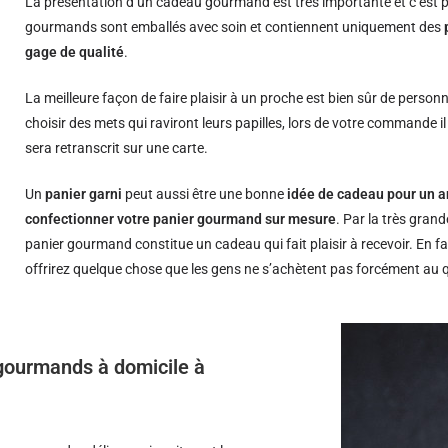
La présentation d’un cadeau gourmand est très importante et c’est p
gourmands sont emballés avec soin et contiennent uniquement des
gage de qualité
.
La meilleure façon de faire plaisir à un proche est bien sûr de person
choisir des mets qui raviront leurs papilles, lors de votre commande i
sera retranscrit sur une carte.
Un
panier garni
peut aussi être une bonne
idée de cadeau pour un a
confectionner votre panier gourmand sur mesure
. Par la très grand
panier gourmand constitue un cadeau qui fait plaisir à recevoir. En fa
offrirez quelque chose que les gens ne s’achètent pas forcément au 
s gourmands à domicile à