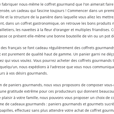
e fabriquer nous-même le coffret gourmand que l'on aimerait faire
mpensée, un cadeau qui fascine toujours ! Commencer dans un premi
lle et la structure de la panière dans laquelle vous allez les mettr
, dans un coffret gastronomique, on retrouve les bons produits 
cailletiers, les navettes à la fleur d'oranger et multiples friandise
 fasse ce présent elle-même une bonne bouteille de vin ou un pot de
 des français se font cadeau régulièrement des coffrets gourmands
t est purement de qualité haut de gamme. Un panier garni ne déço
 qui vous voulez. Vous pourrez acheter des coffrets gourmands tr
à quelqu'un, nous expédions à l'adresse que vous nous communiqu
 cours à vos désirs gourmands.
n de paniers gourmands, nous vous proposons de composer vous-mêm
et une gratitude extrême pour ces producteurs qui donnent beaucou
e plaisir à votre famille, nous pouvons vous proposer un choix de c
mme de cadeaux gourmands : paniers gourmands et gourmets sucré
papilles, effectuez sans plus attendre votre achat de coffret gou