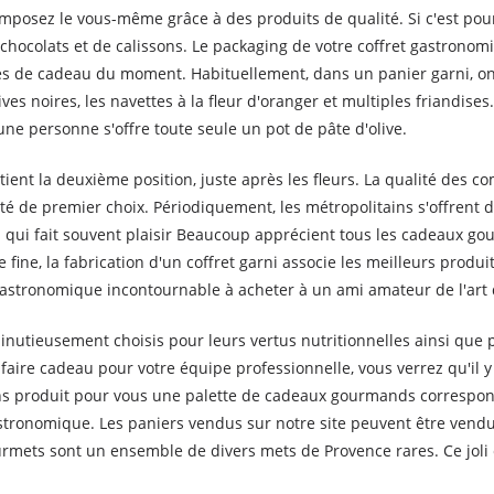
osez le vous-même grâce à des produits de qualité. Si c'est pour
olats et de calissons. Le packaging de votre coffret gastronomiq
ées de cadeau du moment. Habituellement, dans un panier garni, o
lives noires, les navettes à la fleur d'oranger et multiples friandis
une personne s'offre toute seule un pot de pâte d'olive.
ient la deuxième position, juste après les fleurs. La qualité des
té de premier choix. Périodiquement, les métropolitains s'offrent d
 qui fait souvent plaisir Beaucoup apprécient tous les cadeaux 
 fine, la fabrication d'un coffret garni associe les meilleurs produ
 gastronomique incontournable à acheter à un ami amateur de l'art d
inutieusement choisis pour leurs vertus nutritionnelles ainsi que 
aire cadeau pour votre équipe professionnelle, vous verrez qu'il y 
avons produit pour vous une palette de cadeaux gourmands correspo
tronomique. Les paniers vendus sur notre site peuvent être vendu 
mets sont un ensemble de divers mets de Provence rares. Ce joli 