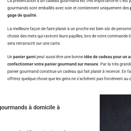
La présentation d’un cadeau gourmand est très importante et c’est p
gourmands sont emballés avec soin et contiennent uniquement des
gage de qualité
.
La meilleure façon de faire plaisir à un proche est bien sûr de person
choisir des mets qui raviront leurs papilles, lors de votre commande i
sera retranscrit sur une carte.
Un
panier garni
peut aussi être une bonne
idée de cadeau pour un a
confectionner votre panier gourmand sur mesure
. Par la très grand
panier gourmand constitue un cadeau qui fait plaisir à recevoir. En fa
offrirez quelque chose que les gens ne s’achètent pas forcément au 
s gourmands à domicile à