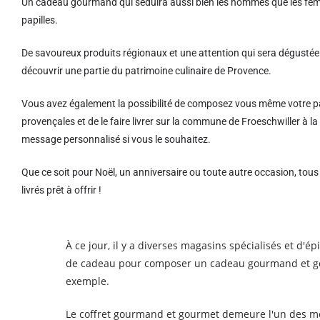
Un cadeau gourmand qui séduira aussi bien les hommes que les femm
papilles.
De savoureux produits régionaux et u
ne attention qui sera dégustée 
découvrir une partie du patrimoine culinaire de Provence.
Vous avez également la possibilité de composez vous même votre pa
provençales et de le faire livrer sur la commune de Froeschwiller à 
message personnalisé si vous le souhaitez.
Que ce soit pour Noël, un anniversaire ou toute autre occasion, tou
livrés prêt à offrir !
À ce jour, il y a diverses magasins spécialisés et d'é
de cadeau pour composer un cadeau gourmand et gourm
exemple.
Le coffret gourmand et gourmet demeure l'un des meil