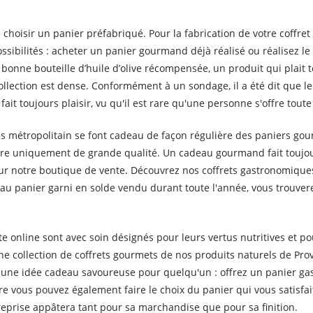
e choisir un panier préfabriqué. Pour la fabrication de votre coffr
ossibilités : acheter un panier gourmand déjà réalisé ou réalisez
bonne bouteille d’huile d’olive récompensée, un produit qui plait 
ollection est dense. Conformément à un sondage, il a été dit que l
it toujours plaisir, vu qu'il est rare qu'une personne s'offre tout
 métropolitain se font cadeau de façon régulière des paniers gou
tre uniquement de grande qualité. Un cadeau gourmand fait toujours
sur notre boutique de vente. Découvrez nos coffrets gastronomiqu
u panier garni en solde vendu durant toute l'année, vous trouvere
e online sont avec soin désignés pour leurs vertus nutritives et po
ne collection de coffrets gourmets de nos produits naturels de Pr
une idée cadeau savoureuse pour quelqu'un : offrez un panier ga
ore vous pouvez également faire le choix du panier qui vous satisf
eprise appâtera tant pour sa marchandise que pour sa finition.