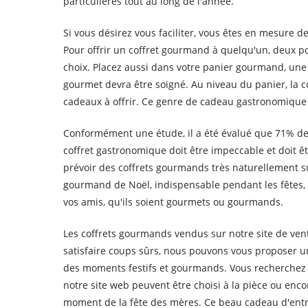
particulières tout au long de l'année.
Si vous désirez vous faciliter, vous êtes en mesure d
Pour offrir un coffret gourmand à quelqu'un, deux p
choix. Placez aussi dans votre panier gourmand, une 
gourmet devra être soigné. Au niveau du panier, la c
cadeaux à offrir. Ce genre de cadeau gastronomique fa
Conformément une étude, il a été évalué que 71% des
coffret gastronomique doit être impeccable et doit ê
prévoir des coffrets gourmands très naturellement 
gourmand de Noël, indispensable pendant les fêtes, a
vos amis, qu'ils soient gourmets ou gourmands.
Les coffrets gourmands vendus sur notre site de vent
satisfaire coups sûrs, nous pouvons vous proposer u
des moments festifs et gourmands. Vous recherchez 
notre site web peuvent être choisi à la pièce ou enc
moment de la fête des mères. Ce beau cadeau d'entr