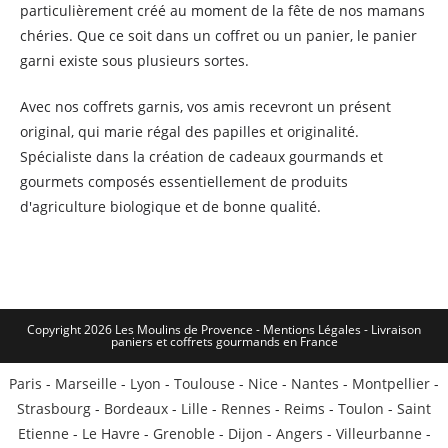
particulièrement créé au moment de la fête de nos mamans
chéries. Que ce soit dans un coffret ou un panier, le panier
garni existe sous plusieurs sortes.
Avec nos coffrets garnis, vos amis recevront un présent
original, qui marie régal des papilles et originalité.
Spécialiste dans la création de cadeaux gourmands et
gourmets composés essentiellement de produits
d'agriculture biologique et de bonne qualité.
Copyright 2026 Les Moulins de Provence - Mentions Légales -
Livraison
paniers et coffrets gourmands en France
Paris
-
Marseille
-
Lyon
-
Toulouse
-
Nice
-
Nantes
-
Montpellier
-
Strasbourg
-
Bordeaux
-
Lille
-
Rennes
-
Reims
-
Toulon
-
Saint
Etienne
-
Le Havre
-
Grenoble
-
Dijon
-
Angers
-
Villeurbanne
-