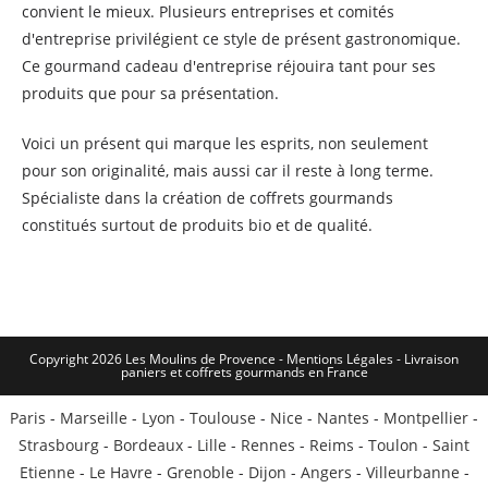
convient le mieux. Plusieurs entreprises et comités
d'entreprise privilégient ce style de présent gastronomique.
Ce gourmand cadeau d'entreprise réjouira tant pour ses
produits que pour sa présentation.
Voici un présent qui marque les esprits, non seulement
pour son originalité, mais aussi car il reste à long terme.
Spécialiste dans la création de coffrets gourmands
constitués surtout de produits bio et de qualité.
Copyright 2026 Les Moulins de Provence - Mentions Légales -
Livraison
paniers et coffrets gourmands en France
Paris
-
Marseille
-
Lyon
-
Toulouse
-
Nice
-
Nantes
-
Montpellier
-
Strasbourg
-
Bordeaux
-
Lille
-
Rennes
-
Reims
-
Toulon
-
Saint
Etienne
-
Le Havre
-
Grenoble
-
Dijon
-
Angers
-
Villeurbanne
-