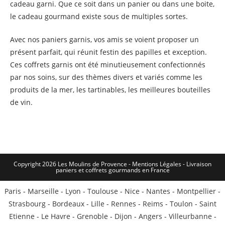
cadeau garni. Que ce soit dans un panier ou dans une boite,
le cadeau gourmand existe sous de multiples sortes.
Avec nos paniers garnis, vos amis se voient proposer un
présent parfait, qui réunit festin des papilles et exception.
Ces coffrets garnis ont été minutieusement confectionnés
par nos soins, sur des thèmes divers et variés comme les
produits de la mer, les tartinables, les meilleures bouteilles
de vin.
Copyright 2026 Les Moulins de Provence - Mentions Légales -
Livraison
paniers et coffrets gourmands en France
Paris
-
Marseille
-
Lyon
-
Toulouse
-
Nice
-
Nantes
-
Montpellier
-
Strasbourg
-
Bordeaux
-
Lille
-
Rennes
-
Reims
-
Toulon
-
Saint
Etienne
-
Le Havre
-
Grenoble
-
Dijon
-
Angers
-
Villeurbanne
-