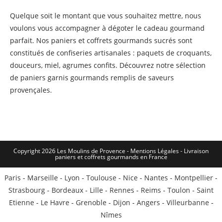
Quelque soit le montant que vous souhaitez mettre, nous
voulons vous accompagner à dégoter le cadeau gourmand
parfait. Nos paniers et coffrets gourmands sucrés sont
constitués de confiseries artisanales : paquets de croquants,
douceurs, miel, agrumes confits. Découvrez notre sélection
de paniers garnis gourmands remplis de saveurs
provençales.
Copyright 2026 Les Moulins de Provence - Mentions Légales -
Livraison
paniers et coffrets gourmands en France
Paris
-
Marseille
-
Lyon
-
Toulouse
-
Nice
-
Nantes
-
Montpellier
-
Strasbourg
-
Bordeaux
-
Lille
-
Rennes
-
Reims
-
Toulon
-
Saint
Etienne
-
Le Havre
-
Grenoble
-
Dijon
-
Angers
-
Villeurbanne
-
Nîmes